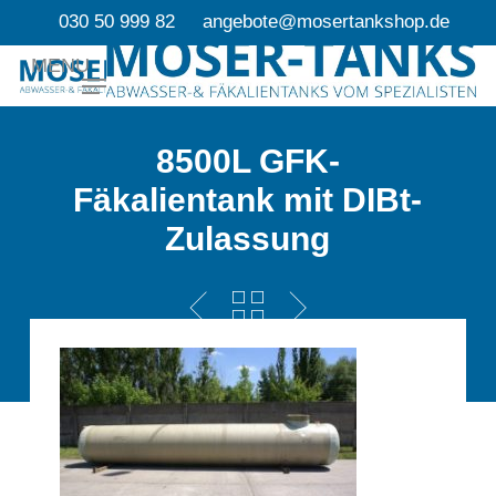
Skip
030 50 999 82
angebote@mosertankshop.de
to
MENU
main
content
8500L GFK-
Fäkalientank mit DIBt-
Zulassung