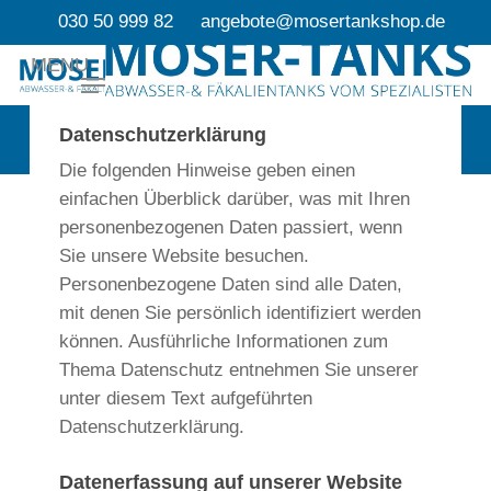
Skip
030 50 999 82
angebote@mosertankshop.de
to
MENU
main
content
Datenschutz
Datenschutzerklärung
Die folgenden Hinweise geben einen
einfachen Überblick darüber, was mit Ihren
personenbezogenen Daten passiert, wenn
Sie unsere Website besuchen.
Personenbezogene Daten sind alle Daten,
mit denen Sie persönlich identifiziert werden
können. Ausführliche Informationen zum
Thema Datenschutz entnehmen Sie unserer
unter diesem Text aufgeführten
Datenschutzerklärung.
Datenerfassung auf unserer Website