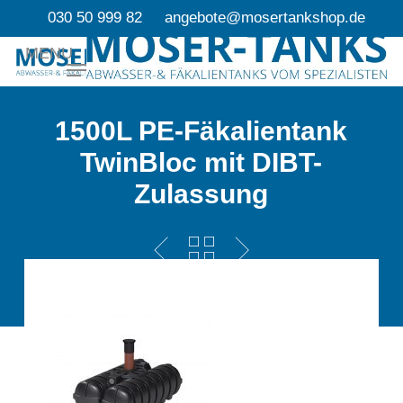
Skip
030 50 999 82
angebote@mosertankshop.de
to
MENU
main
content
1500L PE-Fäkalientank
TwinBloc mit DIBT-
Zulassung